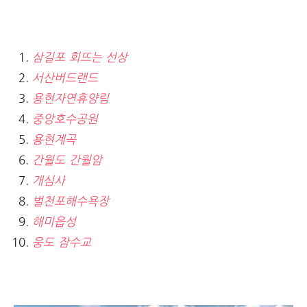
삼길포 회뜨는 선상
서산버드랜드
용현자연휴양림
중앙호수공원
용현계곡
간월도 간월암
개심사
벌천포해수욕장
해미읍성
웅도 잠수교