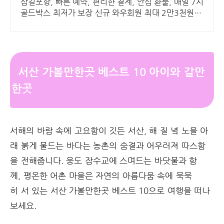
삼길포항, 빠른 예약, 편리한 결제, 안심 환불, 매일 7시
골드박스 최저가 보장 신규 와우회원 최대 2만3천원 쿠
폰팩+5% 추가적립 혜택! 여행도 이제 쿠팡에서!
서산 가볼만한곳 베스트 10 아이와 갈만
한곳
서해의 바람 속에 고요함이 깃든 서산, 해 질 녘 노을 아
래 붉게 물드는 바다는 농촌의 숨결과 어우러져 따스함
을 전해줍니다. 웅도 잠수교에 스며드는 바닷물과 함
께, 평온한 어촌 마을은 자연의 아름다움 속에 묵묵
히 서 있는 서산 가볼만한곳 베스트 10으로 여행을 떠나
보세요.