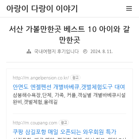
아랑이 다랑이 이야기
서산 가볼만한곳 베스트 10 아이와 갈
만한곳
2024. 8. 11.
국내여행지 후기입니다
http://m.angelpension.co.kr/
광고
안면도 엔젤펜션 개별바베큐,갯벌체험도구 대여
삼봉해수욕장,단체, 가족, 커플,객실별 개별바베큐시설
완비,갯벌체험,올레길
http://m.coupang.com
광고
쿠팡 삼길포항 매일 오픈되는 와우회원 특가