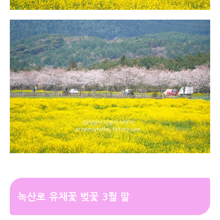
녹산로 유채꽃 벚꽃 3월 말