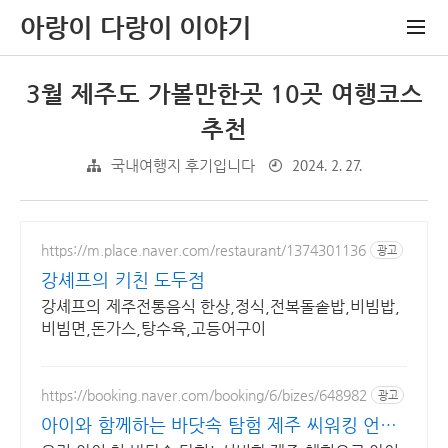
아랑이 다랑이 이야기
3월 제주도 가볼만한곳 10곳 여행코스
추천
2024. 2. 27.
국내여행지 후기입니다
https://m.place.naver.com/restaurant/1374301136
광고
강셰프의 키친 도두점
강셰프의 제주전통음식 한상,정식,전복돌솥밥,비빔밥,
비빔면,돈가스,탕수육,고등어구이
https://booking.naver.com/booking/6/bizes/648982
광고
아이와 함께하는 바닷속 탐험 제주 씨워킹 언더