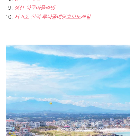
성산 아쿠아플라넷
서귀포 안덕 루나폴예당호모노레일