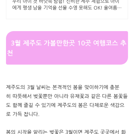
워터플레이
우리 아이 첫 바닷속 탐험! 신비한 제주 체험으로 아이
에게 평생 남을 기억을 선물 수영 못해도 OK! 올여름에
는 신비한 제주 바닷속 이색 체험 지금 예약하세요
3월 제주도 가볼만한곳 10곳 여행코스 추
천
제주도의 3월 날씨는 본격적인 봄을 맞이하기에 충분
히 따뜻해서 벚꽃뿐만 아니라 유채꽃과 같은 다른 봄꽃들
도 함께 즐길 수 있기에 제주도의 봄은 다채로운 색감으
로 가득 찹니다.
봄의 시작을 알리는 벚꽃은 3월이면 제주도 곳곳에서 화