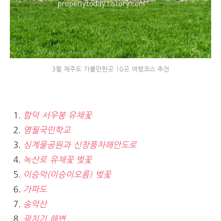
3월 제주도 가볼만한곳 10곳 여행코스 추천
함덕 서우봉 유채꽃
명월국민학교
싱계물공원과 신창풍차해안도로
녹산로 유채꽃 벚꽃
이승악(이승이오름) 벚꽃
가파도
송악산
광치기 해변